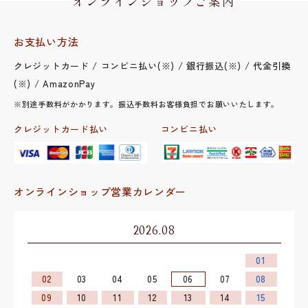
オンラインショップご案内
お支払い方法
クレジットカード / コンビニ払い(※) / 銀行振込(※) / 代金引換
(※) / AmazonPay
※別途手数料がかかります。振込手数料お客様負担でお願いいたします。
クレジットカード払い
コンビニ払い
オンラインショップ営業カレンダー
2026.08
01
02
03
04
05
06
07
08
09
10
11
12
13
14
15