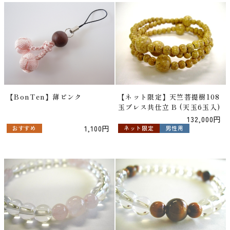
【BonTen】薄ピンク
【ネット限定】天竺菩提樹108
玉ブレス共仕立 B (天玉6玉入)
132,000円
1,100円
おすすめ
ネット限定
男性用