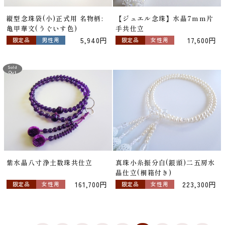
縦型念珠袋(小)正式用 名物柄:
【ジュエル念珠】水晶7mm片
亀甲華文(うぐいす色)
手共仕立
5,940円
17,600円
限定品
男性用
限定品
女性用
Sold
Out
紫水晶八寸浄土数珠共仕立
真珠小糸振分白(銀頭)二五房水
晶仕立(桐箱付き)
161,700円
223,300円
限定品
女性用
限定品
女性用