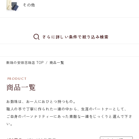
その他
さらに詳しい条件で絞り込み検索
数珠の安田念珠店 TOP
商品一覧
商品一覧
お数珠は、お一人におひとつ持つもの。
職人の手で丁寧に作られた一連の中から、生涯のパートナーとして、
ご自身のパーソナリティーにあった素敵な一連をじっくりと選んで下さ
い。