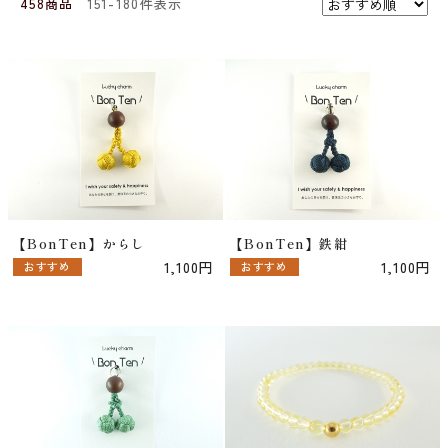
458商品
151-180件表示
【BonTen】からし
【BonTen】鉄紺
1,100円
1,100円
おすすめ
おすすめ