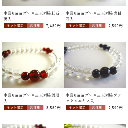
水晶6mmブレス三天両脇紅石
水晶6mmブレス三天両脇虎目
英入
石入
7,480円
7,590円
ネット限定
女性用
ネット限定
女性用
水晶6mmブレス三天両脇瑪瑙
水晶6mmブレス三天両脇ブラ
入
ックオニキス入
8,580円
7,590円
ネット限定
女性用
ネット限定
女性用