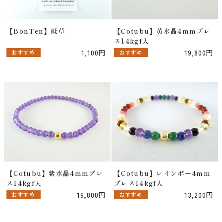
【BonTen】砥草
【Cotubu】黄水晶4mmブレ
ス14kgf入
1,100円
19,800円
おすすめ
おすすめ
【Cotubu】紫水晶4mmブレ
【Cotubu】レインボー4mm
ス14kgf入
ブレス14kgf入
19,800円
13,200円
おすすめ
おすすめ