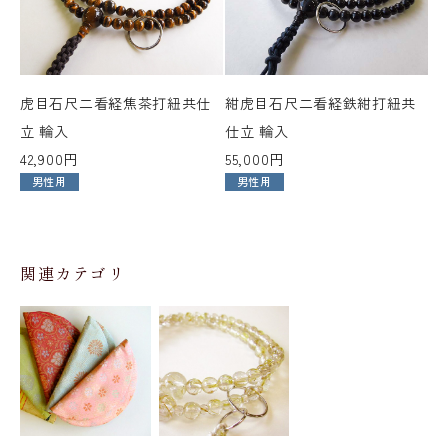
虎目石尺二看経焦茶打紐共仕
紺虎目石尺二看経鉄紺打紐共
立 輪入
仕立 輪入
42,900円
55,000円
男性用
男性用
関連カテゴリ