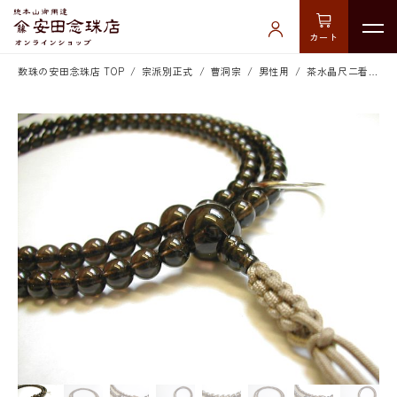
カート
数珠の安田念珠店 TOP
宗派別正式
曹洞宗
男性用
茶水晶尺二看経打紐共仕立 輪入