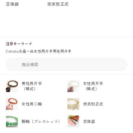
念珠袋
宗派別正式
注目キーワード
Cotubu
水晶
一品
女性用片手
男性用片手
男性用片手
女性用片手
（略式）
（略式）
女性用二輪
宗派別正式
腕輪
（ブレスレット）
念珠袋