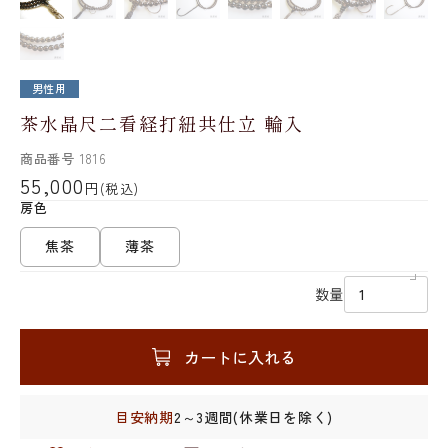
男性用
茶水晶尺二看経打紐共仕立 輪入
商品番号
1816
55,000
円
(税込)
房色
焦茶
薄茶
数量
カートに入れる
目安納期
2～3週間(休業日を除く)