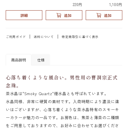
220円
1,100円
詳細
追加
追加
ご利用ガイド
送料について
特定商取引に基づく表示
商品説明
仕様
心落ち着くような風合い。男性用の曹洞宗正式
念珠。
茶水晶は"Smoky Quartz"煙水晶とも呼ばれています。
水晶同様、非常に硬質の素材です。入荷時期により濃淡に違
いはございますが、心落ち着くような茶水晶特有のスモーキ
ーカラーが魅力の一品です。お房色は、焦茶と薄茶の二種類
をご用意しておりますので、お好みに合わせてお選びくださ