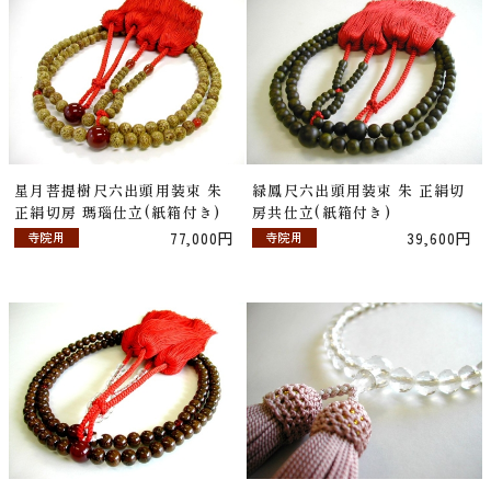
星月菩提樹尺六出頭用装束 朱
緑鳳尺六出頭用装束 朱 正絹切
正絹切房 瑪瑙仕立(紙箱付き)
房共仕立(紙箱付き)
77,000円
39,600円
寺院用
寺院用