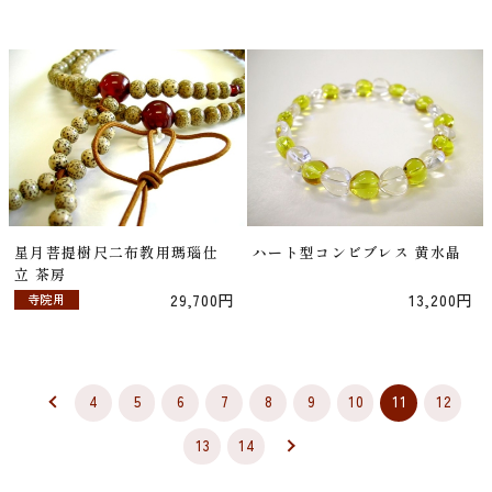
星月菩提樹尺二布教用瑪瑙仕
ハート型コンビブレス 黄水晶
立 茶房
29,700円
13,200円
寺院用
4
5
6
7
8
9
10
11
12
13
14