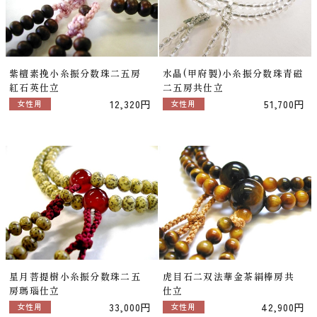
紫檀素挽小糸振分数珠二五房
水晶(甲府製)小糸振分数珠青磁
紅石英仕立
二五房共仕立
12,320円
51,700円
女性用
女性用
星月菩提樹小糸振分数珠二五
虎目石二双法華金茶絹棒房共
房瑪瑙仕立
仕立
33,000円
42,900円
女性用
女性用