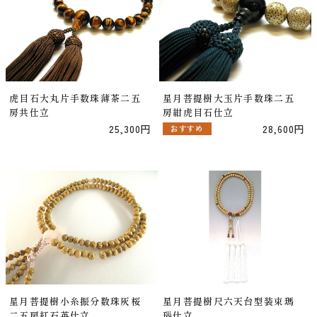
虎目石大丸片手数珠薄茶二五
星月菩提樹大玉片手数珠二五
房共仕立
房紺虎目石仕立
25,300円
28,600円
おすすめ
星月菩提樹小糸振分数珠灰桜
星月菩提樹尺六天台型装束瑪
二五房紅石英仕立
瑙仕立