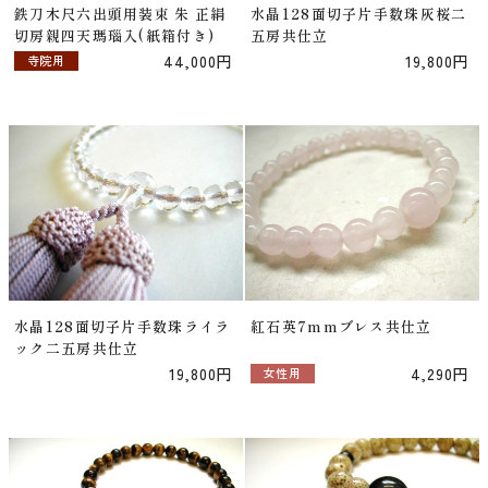
鉄刀木尺六出頭用装束 朱 正絹
水晶128面切子片手数珠灰桜二
切房親四天瑪瑙入(紙箱付き)
五房共仕立
44,000円
19,800円
寺院用
水晶128面切子片手数珠ライラ
紅石英7mmブレス共仕立
ック二五房共仕立
19,800円
4,290円
女性用