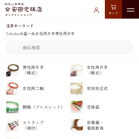
カート
注目キーワード
Cotubu
水晶
一品
女性用片手
男性用片手
男性用片手
女性用片手
（略式）
（略式）
女性用二輪
宗派別正式
腕輪
（ブレスレット）
念珠袋
ストラップ
百萬遍・
（根付）
看板数珠