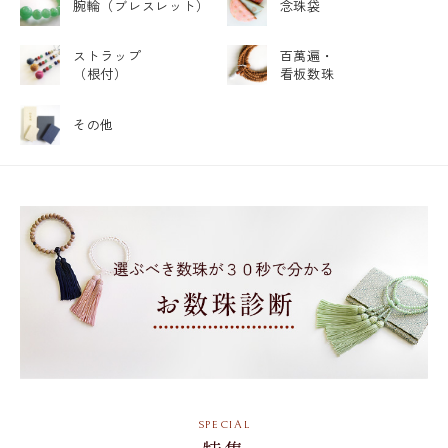
腕輪
（ブレスレット）
念珠袋
ストラップ
百萬遍・
（根付）
看板数珠
その他