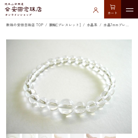
カート
数珠の安田念珠店 TOP
腕輪[ブレスレット]
水晶系
水晶7mmブレス共仕立