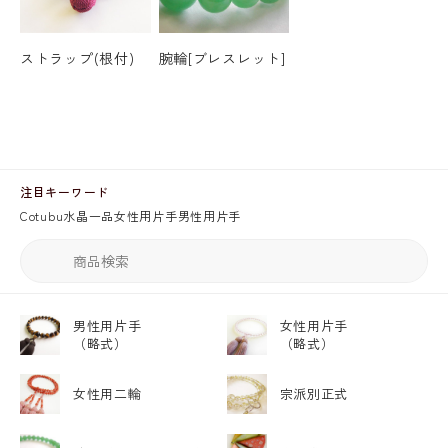
ストラップ(根付)
腕輪[ブレスレット]
注目キーワード
Cotubu
水晶
一品
女性用片手
男性用片手
男性用片手
女性用片手
（略式）
（略式）
女性用二輪
宗派別正式