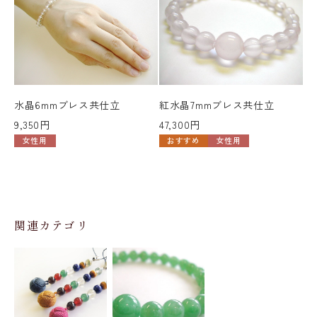
水晶6mmブレス共仕立
紅水晶7mmブレス共仕立
水
9,350円
47,300円
立
女性用
おすすめ
女性用
7,
関連カテゴリ