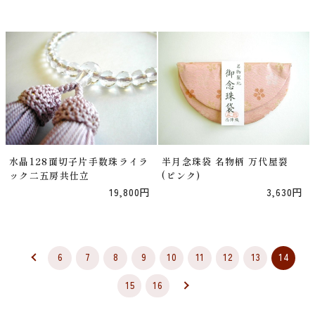
水晶128面切子片手数珠ライラ
半月念珠袋 名物柄 万代屋裂
ック二五房共仕立
(ピンク)
19,800円
3,630円
6
7
8
9
10
11
12
13
14
15
16