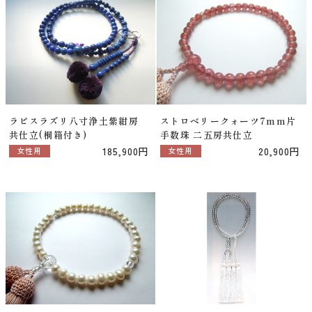
ラピスラズリ八寸浄土紫紺房
ストロベリークォーツ7mm片
共仕立(桐箱付き)
手数珠 二五房共仕立
185,900円
20,900円
女性用
女性用