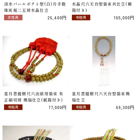
淡水パールポテト型(白)片手数
水晶尺六天台型装束共仕立(桐
珠灰桜二五房水晶仕立
箱付き)
26,400円
165,000円
女性用
寺院用
星月菩提樹尺六出頭用装束 朱
星月菩提樹尺六天台型装束瑪
正絹切房 瑪瑙仕立(紙箱付き)
瑙仕立
77,000円
69,300円
寺院用
寺院用