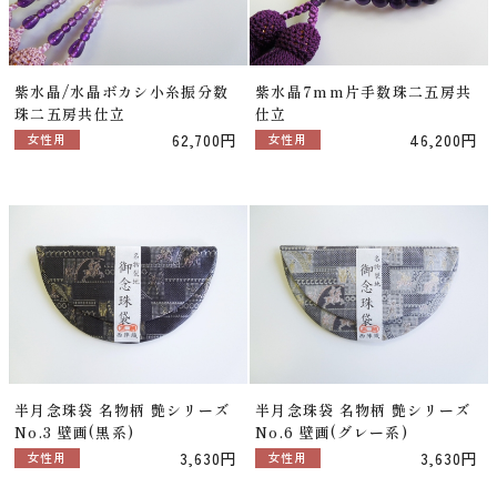
紫水晶/水晶ボカシ小糸振分数
紫水晶7mm片手数珠二五房共
珠二五房共仕立
仕立
62,700円
46,200円
女性用
女性用
半月念珠袋 名物柄 艶シリーズ
半月念珠袋 名物柄 艶シリーズ
No.3 壁画(黒系)
No.6 壁画(グレー系)
3,630円
3,630円
女性用
女性用