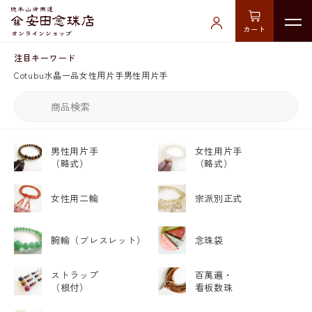
カート
注目キーワード
Cotubu
水晶
一品
女性用片手
男性用片手
男性用片手
女性用片手
（略式）
（略式）
女性用二輪
宗派別正式
腕輪
（ブレスレット）
念珠袋
ストラップ
百萬遍・
（根付）
看板数珠