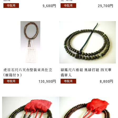
9,680円
29,700円
寺院用
寺院用
虎目石尺六天台型装束共仕立
緑鳳尺六看経 黒緑打紐 四天華
(桐箱付き)
翡翠入
130,900円
8,800円
寺院用
寺院用