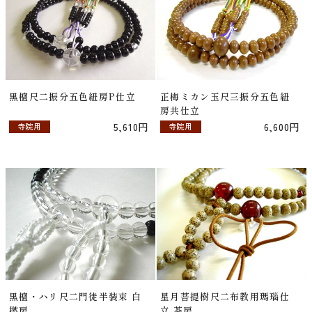
黒檀尺二振分五色紐房P仕立
正梅ミカン玉尺三振分五色紐
房共仕立
5,610円
6,600円
寺院用
寺院用
黒檀・ハリ尺二門徒半装束 白
星月菩提樹尺二布教用瑪瑙仕
撚房
立 茶房