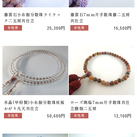
藤雲石小糸振分数珠ライラッ
藤雲石7mm片手数珠藤二五房
ク二五房共仕立
共仕立
25,300円
16,500円
女性用
女性用
水晶(甲府製)小糸振分数珠灰桜
ローズ瑪瑙7mm片手数珠共仕
かがり凡天共仕立
立臙脂二五房
50,600円
12,100円
女性用
女性用