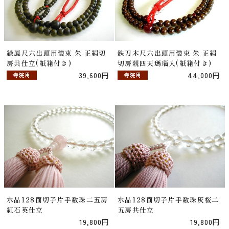
緑鳳尺六出頭用装束 朱 正絹切
鉄刀木尺六出頭用装束 朱 正絹
房共仕立(紙箱付き)
切房親四天瑪瑙入(紙箱付き)
39,600円
44,000円
寺院用
寺院用
水晶128面切子片手数珠二五房
水晶128面切子片手数珠灰桜二
紅石英仕立
五房共仕立
19,800円
19,800円