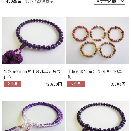
459商品
391-420件表示
紫水晶8mm片手数珠二五房共
【特別限定品】 てまり(小)単
仕立
色
72,600円
3,300円
女性用
女性用