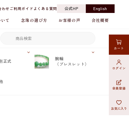
公式HP
English
合わせ
ご利用ガイド
よくある質問
ついて
念珠の選び方
お客様の声
会社概要
カート
腕輪
別正式
（ブレスレット）
ログイン
他
会員登録
お気に入り