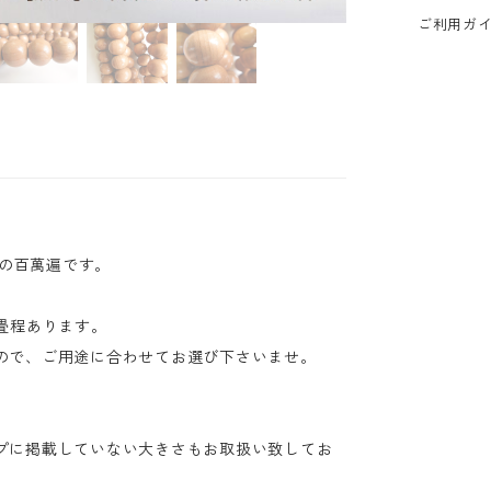
ご利用ガ
イプの百萬遍です。
畳程あります。
ので、ご用途に合わせてお選び下さいませ。
プに掲載していない大きさもお取扱い致してお