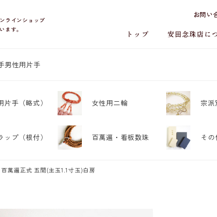
お問い
ンラインショップ
います。
トップ
安田念珠店に
手
男性用片手
用片手
（略式）
女性用二輪
宗派
ラップ
（根付）
百萬遍・
看板数珠
その
百萬遍正式 五間(主玉1.1寸玉)白房