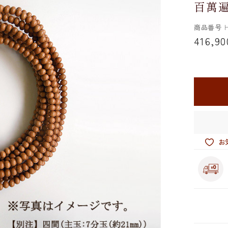
百萬遍
商品番号
H
416,90
お