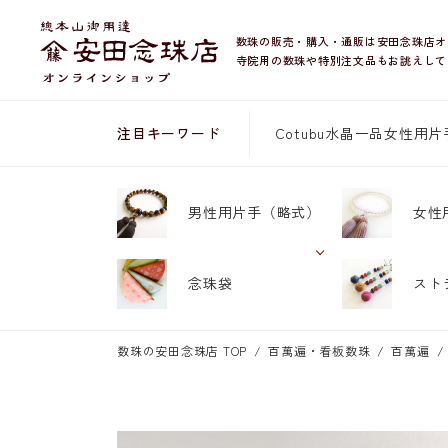
数珠の販売・購入・通販は安田念珠店オ
寺院用の数珠や特別注文品もお誂えして
Cotubu
水晶
一品
女性用片
注目キーワード
男性用片手
（略式）
女性
念珠袋
スト
数珠の安田念珠店 TOP
百萬遍・看板数珠
百萬遍