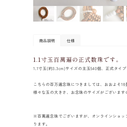
商品説明
仕様
1.1寸玉百萬遍の正式数珠です。
素材
〔玉〕桜(サクラ)
1.1寸玉(約3.3cm)サイズの主玉540個、正式タ
〔房〕綿(メン)
主玉サイズ
1.1寸玉(約3.3cm)
こちらの百万遍念珠につきましては、おおよそ18
本体サイズ
18畳サイズ
様々な玉の大きさ、お念珠のサイズがございます
房色
白
※百萬遍念珠でございますが、オンラインショッ
ります。