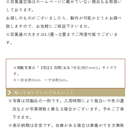
※百萬遍念珠はホームページに載せていない商品もお取扱い
しております。
お探しのものがございましたら、製作が可能かどうかお調べ
致しますので、お気軽にご相談下さいませ。
※百萬遍の大きさは4.5畳～22畳までご用意可能でございま
す。
※掲載写真は「【別注】四間(主玉:7分玉(約21mm))」サイズで
す。
※一分は約3mm、一寸は約3cm。
知っておいていただきたいこと
※写真は同製品の一例です。入荷時期により風合いや色の濃
淡などが写真現物と異なる場合がございます。予めご了承
下さませ。
※表示納期は目安です。在庫がある場合は準備ができ次第発