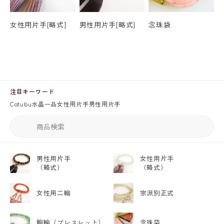
女性用片手[略式]
男性用片手[略式]
念珠袋
注目キーワード
Cotubu
水晶
一品
女性用片手
男性用片手
男性用片手
女性用片手
（略式）
（略式）
女性用二輪
宗派別正式
腕輪
（ブレスレット）
念珠袋