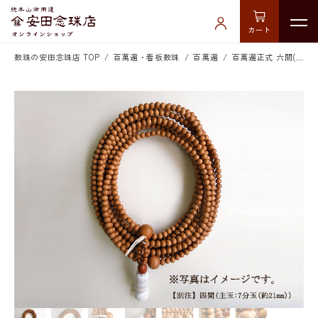
カート
数珠の安田念珠店 TOP
百萬遍・看板数珠
百萬遍
百萬遍正式 六間(主玉1.4寸玉)白房