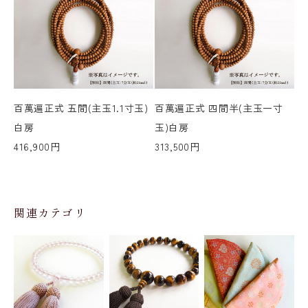
百萬遍正式 五間(主玉1.1寸玉)
百萬遍正式 四間半(主玉一寸
百
白房
玉)白房
房
416,900円
313,500円
23
関連カテゴリ