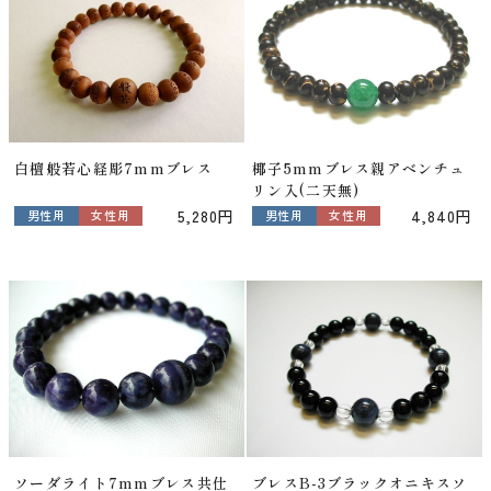
白檀般若心経彫7mmブレス
椰子5mmブレス親アベンチュ
リン入(二天無)
5,280円
4,840円
男性用
女性用
男性用
女性用
ソーダライト7mmブレス共仕
ブレスB-3ブラックオニキスソ