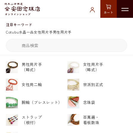
カート
注目キーワード
Cotubu
水晶
一品
女性用片手
男性用片手
男性用片手
女性用片手
（略式）
（略式）
女性用二輪
宗派別正式
腕輪
（ブレスレット）
念珠袋
ストラップ
百萬遍・
（根付）
看板数珠