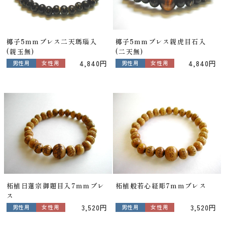
椰子5mmブレス二天瑪瑙入
椰子5mmブレス親虎目石入
(親玉無)
(二天無)
4,840円
4,840円
男性用
女性用
男性用
女性用
柘植日蓮宗御題目入7mmブレ
柘植般若心経彫7mmブレス
ス
3,520円
3,520円
男性用
女性用
男性用
女性用