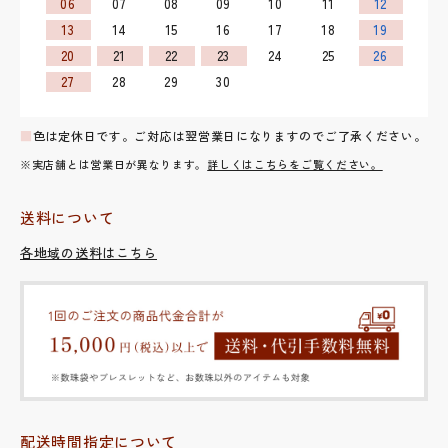
06
07
08
09
10
11
12
13
14
15
16
17
18
19
20
21
22
23
24
25
26
27
28
29
30
■
色は定休日です。ご対応は翌営業日になりますのでご了承ください。
※実店舗とは営業日が異なります。
詳しくはこちらをご覧ください。
送料について
各地域の送料はこちら
配送時間指定について