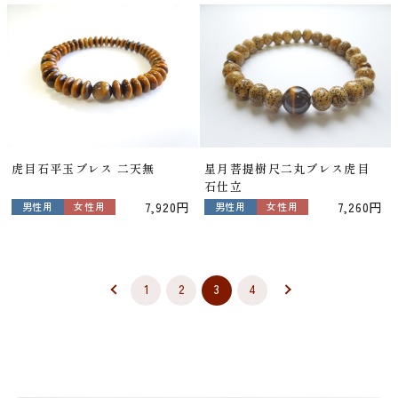
虎目石平玉ブレス 二天無
星月菩提樹尺二丸ブレス虎目
石仕立
7,920円
7,260円
男性用
女性用
男性用
女性用
1
2
3
4