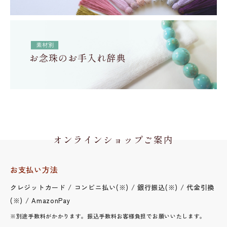
オンラインショップご案内
お支払い方法
クレジットカード / コンビニ払い(※) / 銀行振込(※) / 代金引換
(※) / AmazonPay
※別途手数料がかかります。振込手数料お客様負担でお願いいたします。