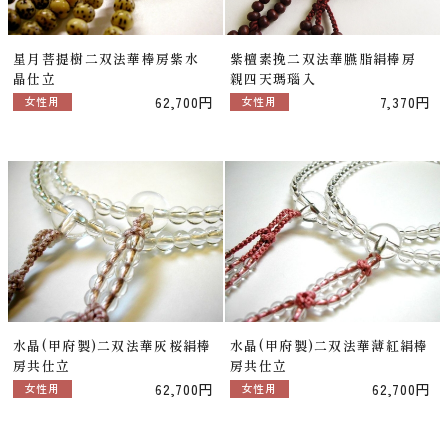
星月菩提樹二双法華棒房紫水
紫檀素挽二双法華臙脂絹棒房
晶仕立
親四天瑪瑙入
62,700円
7,370円
女性用
女性用
水晶(甲府製)二双法華灰桜絹棒
水晶(甲府製)二双法華薄紅絹棒
房共仕立
房共仕立
62,700円
62,700円
女性用
女性用