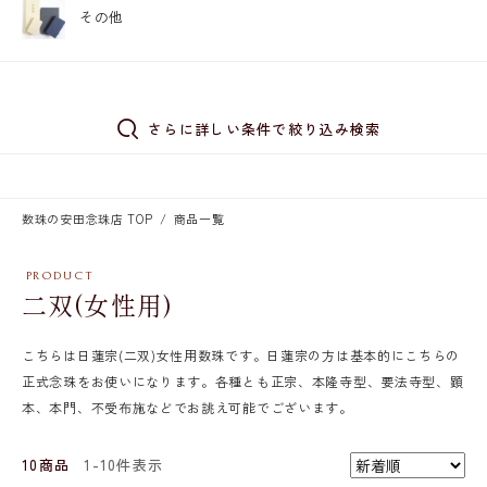
その他
さらに詳しい条件で絞り込み検索
数珠の安田念珠店 TOP
商品一覧
二双(女性用)
こちらは日蓮宗(二双)女性用数珠です。日蓮宗の方は基本的にこちらの
正式念珠をお使いになります。各種とも正宗、本隆寺型、要法寺型、顕
本、本門、不受布施などでお誂え可能でございます。
10商品
1-10件表示