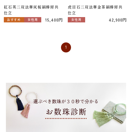
紅石英二双法華灰桜絹棒房共
虎目石二双法華金茶絹棒房共
仕立
仕立
15,400円
42,900円
おすすめ
女性用
女性用
1