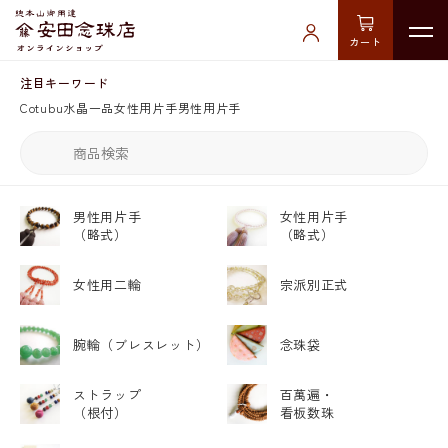
カート
注目キーワード
Cotubu
水晶
一品
女性用片手
男性用片手
男性用片手
女性用片手
（略式）
（略式）
女性用二輪
宗派別正式
腕輪
（ブレスレット）
念珠袋
ストラップ
百萬遍・
（根付）
看板数珠