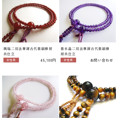
瑪瑙二双法華薄古代紫絹棒房
紫水晶二双法華薄古代紫絹棒
共仕立
房共仕立
45,100円
お問い合わせ
女性用
女性用