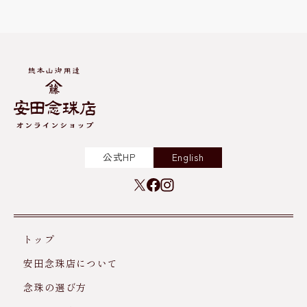
公式HP
English
トップ
安田念珠店について
念珠の選び方