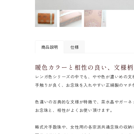
商品説明
仕様
暖色カラーと相性の良い、文様柄
素材
〔表地〕正絹
レンガ色シリーズの中でも、やや色が濃いめの文
〔裏地〕ポリエステル
手触りが良く、お念珠を入れやすい正絹製のマチ
〔留め具〕マグネット方
寸法
約15cm×10cm
色違いの古典的な文様が特徴で、茶水晶やガーネッ
お念珠と、相性がよくお使い頂けます。
略式片手数珠や、女性用の各宗派共通念珠の収納