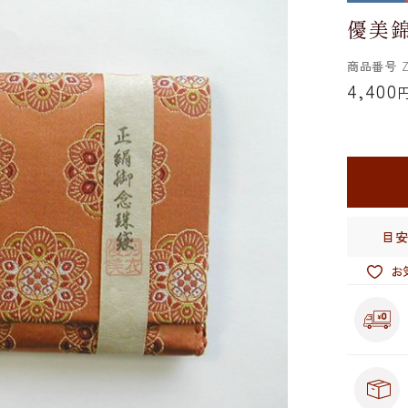
優美錦
商品番号
Z
4,400
目
お