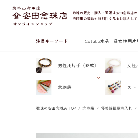
数珠の販売・購入・通販は安田念珠店オ
寺院用の数珠や特別注文品もお誂えして
Cotubu
水晶
一品
女性用片
注目キーワード
男性用片手
（略式）
女性
念珠袋
スト
数珠の安田念珠店 TOP
念珠袋
優美錦織数珠入れ