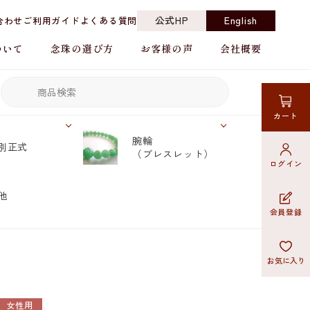
公式HP
English
合わせ
ご利用ガイド
よくある質問
ついて
念珠の選び方
お客様の声
会社概要
カート
腕輪
別正式
（ブレスレット）
ログイン
他
会員登録
お気に入り
女性用