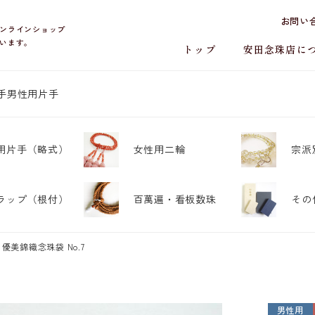
お問い
ンラインショップ
います。
トップ
安田念珠店に
手
男性用片手
用片手
（略式）
女性用二輪
宗派
ラップ
（根付）
百萬遍・
看板数珠
その
優美錦織念珠袋 No.7
男性用