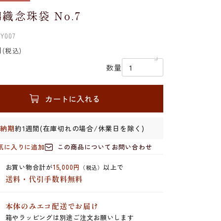
織念珠袋 No.7
Y007
円
(税込)
数量
カートに入れる
安納期
約1週間(在庫切れの場合/休業日を除く)
気に入りに追加
この商品についてお問い合わせ
お買い物合計が
15,000円
以上で
（税込）
送料・代引手数料無料
本体のみエコ配送でお届け
箱やラッピングは別途ご注文お願いします