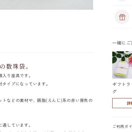
一緒にご
の数珠袋。
様入り座具です。
付タイプになっています。
ギフトラ
式
グ
トなどの素材や、臙脂(えんじ)系の赤い房色の
詳
に適しています。
ご利用ガ