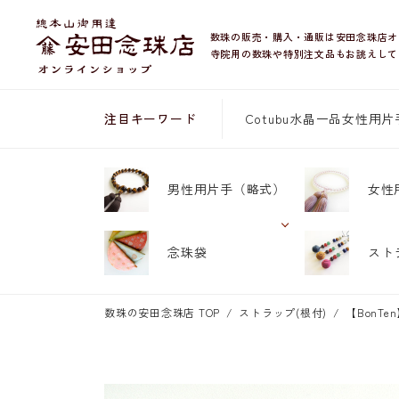
数珠の販売・購入・通販は安田念珠店オ
寺院用の数珠や特別注文品もお誂えして
Cotubu
水晶
一品
女性用片
注目キーワード
男性用片手
（略式）
女性
念珠袋
スト
数珠の安田念珠店 TOP
ストラップ(根付)
【BonT