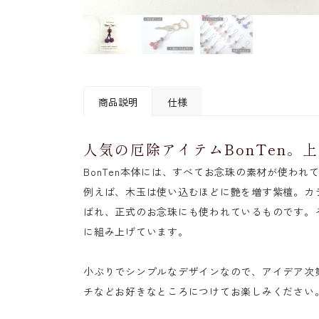
商品説明
仕様
人気の厄除アイテムBonTen。
素材
紫檀(木玉部分)
BonTen本体には、すべてお念珠の素材が使われ
ナイロン(房・糸)
例えば、木玉は使い込むほどに艶を増す紫檀。カラ
主玉サイズ
約12mm
ばれ、正式のお念珠にも使われているものです。
全体サイズ
約10cm(紐を含む)
に組み上げています。
房色
薄古代紫(ウスコダイムラ
小ぶりでシンプルなデザインなので、アイデア次
チなどお好きなところにつけてお楽しみください