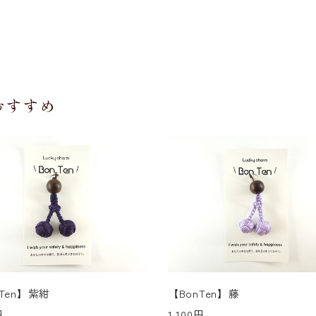
おすすめ
nTen】紫紺
【BonTen】藤
円
1,100円