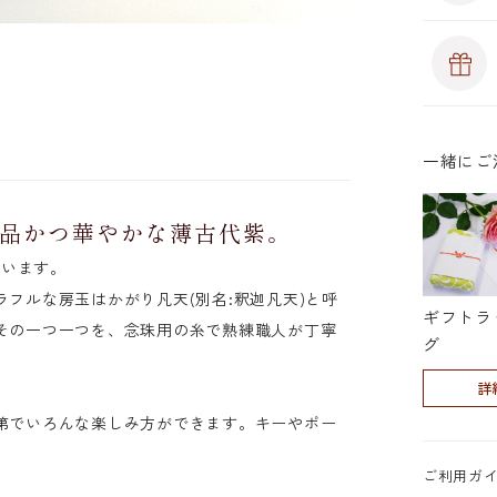
一緒にご
上品かつ華やかな薄古代紫。
ています。
フルな房玉はかがり凡天(別名:釈迦凡天)と呼
ギフトラ
その一つ一つを、念珠用の糸で熟練職人が丁寧
グ
サキ)
詳
第でいろんな楽しみ方ができます。キーやポー
。
ご利用ガ