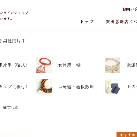
お問い
ンラインショップ
います。
トップ
安田念珠店に
手
男性用片手
用片手
（略式）
女性用二輪
宗派
ラップ
（根付）
百萬遍・
看板数珠
その
en】薄古代紫
おすすめ