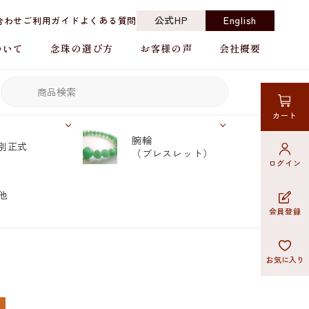
公式HP
English
合わせ
ご利用ガイド
よくある質問
ついて
念珠の選び方
お客様の声
会社概要
カート
腕輪
別正式
（ブレスレット）
ログイン
他
会員登録
お気に入り