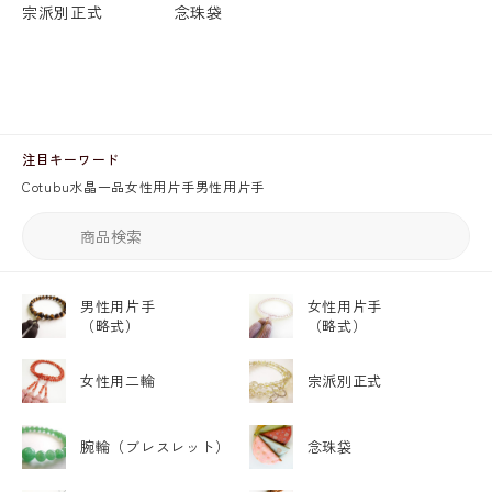
宗派別正式
念珠袋
注目キーワード
Cotubu
水晶
一品
女性用片手
男性用片手
男性用片手
女性用片手
（略式）
（略式）
女性用二輪
宗派別正式
腕輪
（ブレスレット）
念珠袋