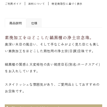
ご利用ガイド
送料について
特定商取引に基づく表示
商品説明
仕様
素挽加工をほどこした縞黒檀の浄土宗念珠。
奥深い木目の風合い、そして手なじみがよく見た目にも美し
い素挽加工をほどこした男性用の浄土宗(日課)念珠です。
縞黒檀の質感と大変相性の良い紺虎目石(別名:ホークスアイ)
をお入れしています。
スタイリッシュな雰囲気があり、ご愛用品としておすすめの
お念珠です。