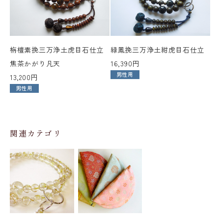
栴檀素挽三万浄土虎目石仕立
緑鳳挽三万浄土紺虎目石仕立
焦茶かがり凡天
16,390円
男性用
13,200円
男性用
関連カテゴリ