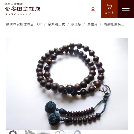
カート
数珠の安田念珠店 TOP
宗派別正式
浄土宗
男性用
縞黒檀素挽三万浄土紺虎目石仕立