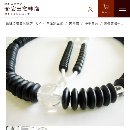
カート
数珠の安田念珠店 TOP
宗派別正式
天台宗
中平天台
黒檀素挽中平天台水晶仕立