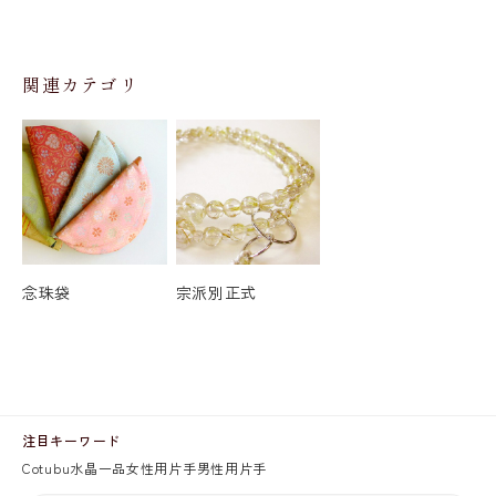
関連カテゴリ
念珠袋
宗派別正式
注目キーワード
Cotubu
水晶
一品
女性用片手
男性用片手