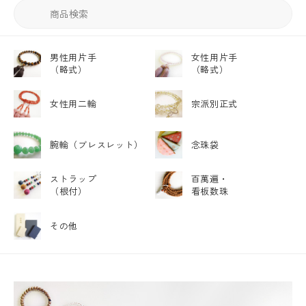
男性用片手
女性用片手
（略式）
（略式）
女性用二輪
宗派別正式
腕輪
（ブレスレット）
念珠袋
ストラップ
百萬遍・
（根付）
看板数珠
その他