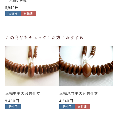
5,940円
男性用
女性用
この商品をチェックした方におすすめ
正梅中平天台共仕立
正梅八寸平天台共仕立
紫
9,460円
4,840円
が
男性用
男性用
女性用
15