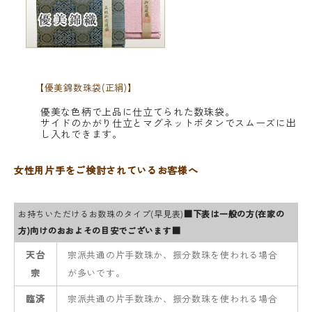
【優美錦数珠袋(正絹)】
優美な色柄で上品に仕立てられた数珠袋。
サイドのかがり仕立とマグネットボタンでスムーズに出
し入れできます。
女性用片手をご検討されているお客様へ
お持ちいただけるお数珠のタイプ(早見表)
■下表は一般の方(在家の
方)向けのおおよその目安でございます■
天台
宗派共通の片手数珠か、振分数珠を使われる場合
宗
が多いです。
臨済
宗派共通の片手数珠か、振分数珠を使われる場合