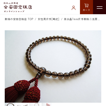
カート
数珠の安田念珠店 TOP
女性用片手[略式]
茶水晶7mm片手数珠二五房共仕立