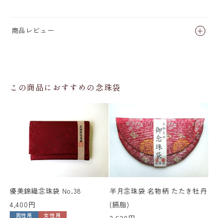
商品レビュー
この商品におすすめの念珠袋
優美錦織念珠袋 No.38
半月念珠袋 名物柄 たたき牡丹
半
4,400円
(臙脂)
丹
男性用
女性用
3,630円
3,