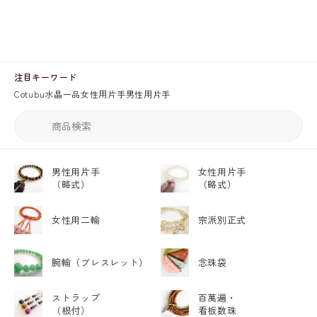
注目キーワード
Cotubu
水晶
一品
女性用片手
男性用片手
男性用片手
女性用片手
（略式）
（略式）
女性用二輪
宗派別正式
腕輪
（ブレスレット）
念珠袋
ストラップ
百萬遍・
（根付）
看板数珠