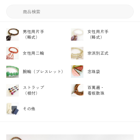
男性用片手
女性用片手
（略式）
（略式）
女性用二輪
宗派別正式
腕輪
（ブレスレット）
念珠袋
ストラップ
百萬遍・
（根付）
看板数珠
その他