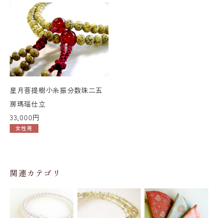
星月菩提樹小糸振分数珠二五
房瑪瑙仕立
33,000円
女性用
関連カテゴリ