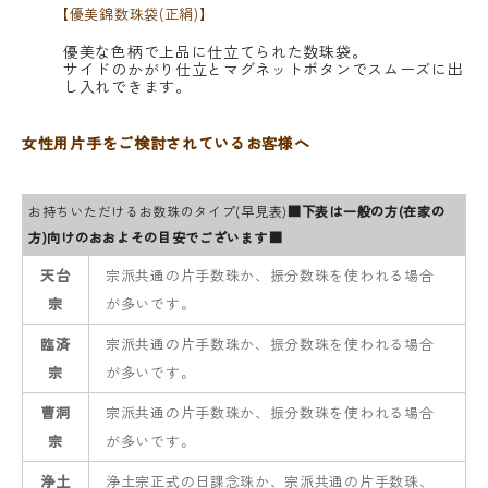
【優美錦数珠袋(正絹)】
優美な色柄で上品に仕立てられた数珠袋。
サイドのかがり仕立とマグネットボタンでスムーズに出
し入れできます。
女性用片手をご検討されているお客様へ
お持ちいただけるお数珠のタイプ(早見表)
■下表は一般の方(在家の
方)向けのおおよその目安でございます■
天台
宗派共通の片手数珠か、振分数珠を使われる場合
宗
が多いです。
臨済
宗派共通の片手数珠か、振分数珠を使われる場合
宗
が多いです。
曹洞
宗派共通の片手数珠か、振分数珠を使われる場合
宗
が多いです。
浄土
浄土宗正式の日課念珠か、宗派共通の片手数珠、