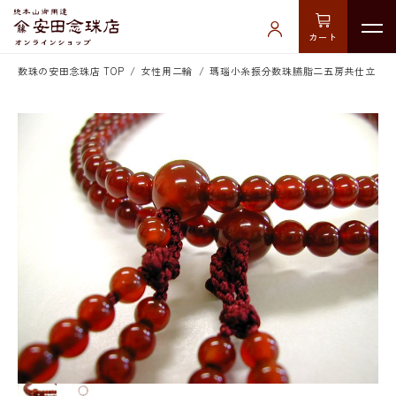
カート
数珠の安田念珠店 TOP
女性用二輪
瑪瑙小糸振分数珠臙脂二五房共仕立