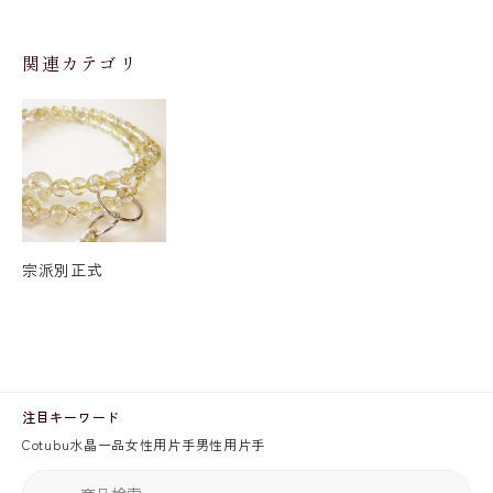
関連カテゴリ
宗派別正式
注目キーワード
Cotubu
水晶
一品
女性用片手
男性用片手