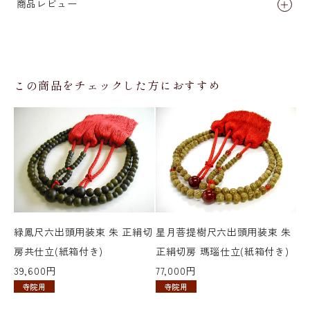
商品レビュー
この商品をチェックした方におすすめ
緑鳳尺六出頭用装束 朱 正絹切
星月菩提樹尺六出頭用装束 朱
房共仕立(紙箱付き)
正絹切房 瑪瑙仕立(紙箱付き)
39,600円
77,000円
寺院用
寺院用