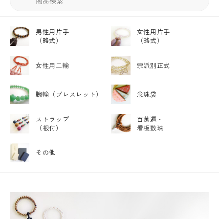
男性用片手
女性用片手
（略式）
（略式）
女性用二輪
宗派別正式
腕輪
（ブレスレット）
念珠袋
ストラップ
百萬遍・
（根付）
看板数珠
その他