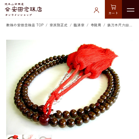
カート
数珠の安田念珠店 TOP
宗派別正式
臨済宗
寺院用
鉄刀木尺六出頭用装束 朱 正絹切房親四天瑪瑙入(紙箱付き)