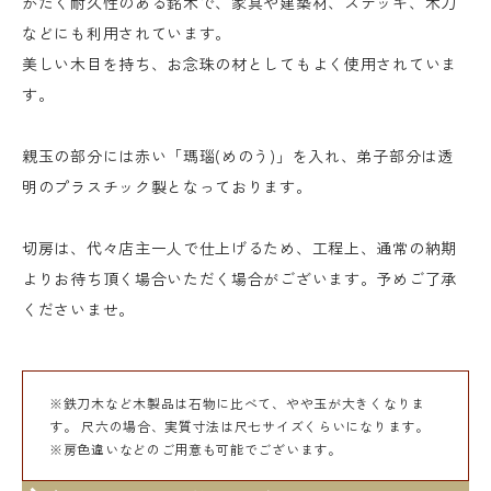
かたく耐久性のある銘木で、家具や建築材、ステッキ、木刀
などにも利用されています。
美しい木目を持ち、お念珠の材としてもよく使用されていま
す。
親玉の部分には赤い「瑪瑙(めのう)」を入れ、弟子部分は透
明のプラスチック製となっております。
切房は、代々店主一人で仕上げるため、工程上、通常の納期
よりお待ち頂く場合いただく場合がございます。予めご了承
くださいませ。
※鉄刀木など木製品は石物に比べて、やや玉が大きくなりま
す。 尺六の場合、実質寸法は尺七サイズくらいになります。
※房色違いなどのご用意も可能でございます。