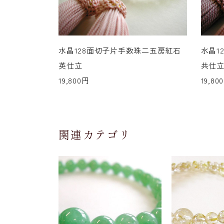
水晶128面切子片手数珠二五房紅石
水晶1
英仕立
共仕
19,800円
19,80
関連カテゴリ