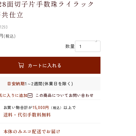
28面切子片手数珠ライラック
房共仕立
1293
円
(税込)
数量
カートに入れる
目安納期
1～2週間(休業日を除く)
気に入りに追加
この商品についてお問い合わせ
お買い物合計が
15,000円
以上で
（税込）
送料・代引手数料無料
本体のみエコ配送でお届け