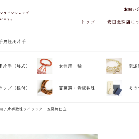
お問い
ンラインショップ
います。
トップ
安田念珠店に
手
男性用片手
用片手
（略式）
女性用二輪
宗派
ラップ
（根付）
百萬遍・
看板数珠
その
面切子片手数珠ライラック二五房共仕立