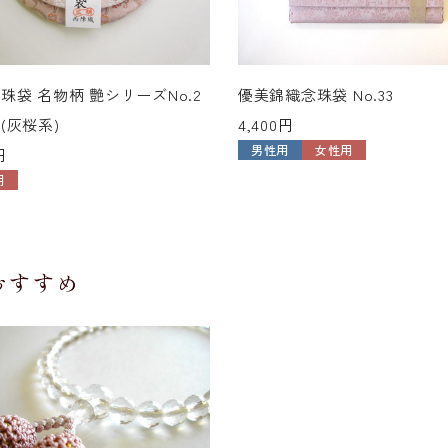
珠袋 名物柄 艶シリーズNo.2
優美錦織念珠袋 No.33
(灰桜系)
4,400円
男性用
女性用
円
用
おすすめ