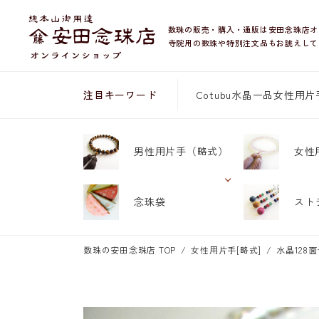
数珠の販売・購入・通販は安田念珠店オ
寺院用の数珠や特別注文品もお誂えして
Cotubu
水晶
一品
女性用片
注目キーワード
男性用片手
（略式）
女性
念珠袋
スト
数珠の安田念珠店 TOP
女性用片手[略式]
水晶128