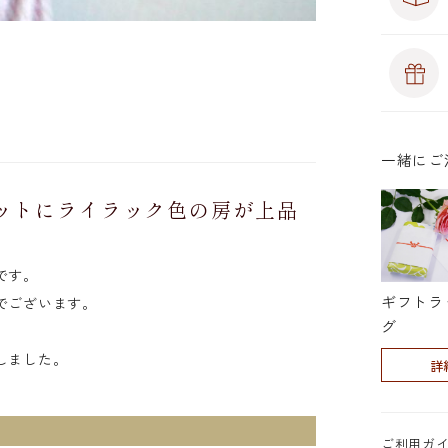
一緒にご
カットにライラック色の房が上品
です。
ギフトラ
でございます。
グ
しました。
詳
ご利用ガ