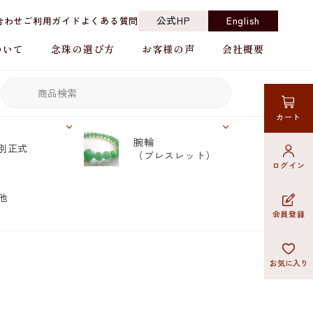
公式HP
English
合わせ
ご利用ガイド
よくある質問
ついて
念珠の選び方
お客様の声
会社概要
カート
腕輪
別正式
（ブレスレット）
ログイン
他
会員登録
お気に入り