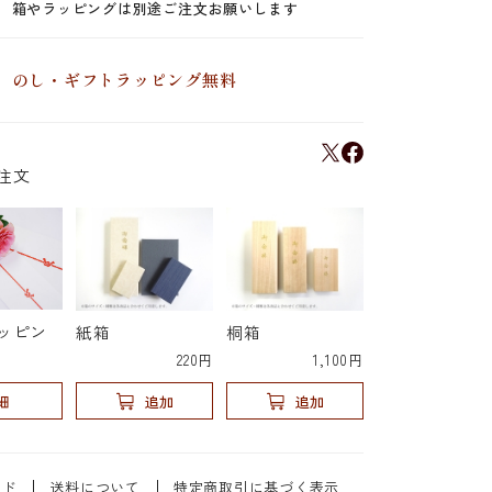
箱やラッピングは別途ご注文お願いします
のし・ギフトラッピング無料
注文
ッピン
紙箱
桐箱
220円
1,100円
細
追加
追加
イド
送料について
特定商取引に基づく表示