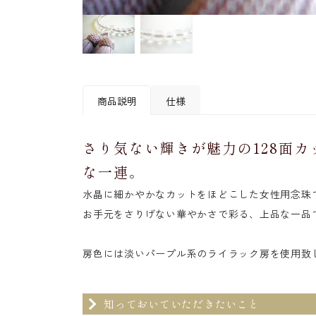
商品説明
仕様
さり気ない輝きが魅力の128面
素材
〔主玉〕水晶(128面切子)
な一連。
〔房〕正絹
水晶に細かやかなカットをほどこした女性用念珠
主玉サイズ
約7mm
お手元をさりげない華やかさで彩る、上品な一品
本体サイズ
約25.5cm(円周)
房色
ライラック
房色には淡いパープル系のライラック房を使用致
中糸
ライラック
知っておいていただきたいこと