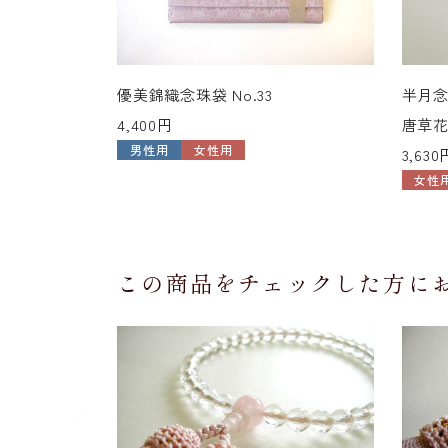
優美錦織念珠袋 No.33
半月念
4,400円
唐草花
男性用
女性用
3,630
女性
この商品をチェックした方に