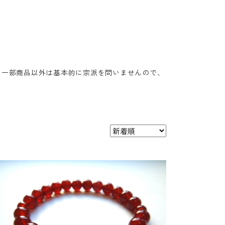
。一部商品以外は基本的に宗派を問いませんので、