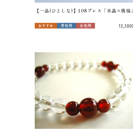
【一品(ひとしな)】108ブレス「水晶×瑪瑙
12,10
おすすめ
男性用
女性用