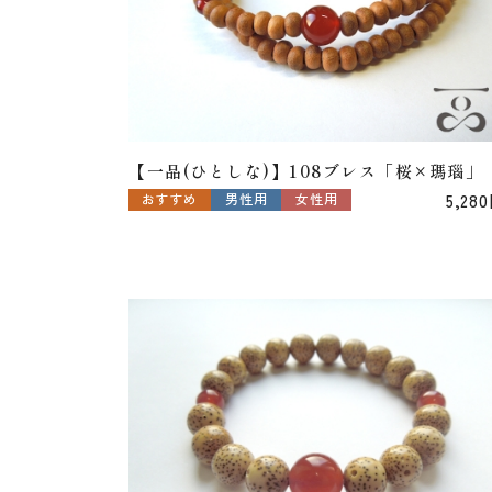
【一品(ひとしな)】108ブレス「桜×瑪瑙」
5,28
おすすめ
男性用
女性用