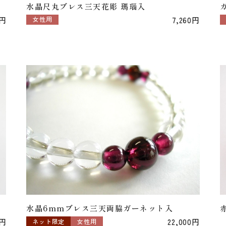
水晶尺丸ブレス三天花彫 瑪瑙入
0円
7,260円
女性用
水晶6mmブレス三天両脇ガーネット入
0円
22,000円
ネット限定
女性用