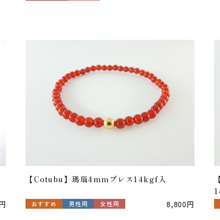
【Cotubu】瑪瑙4mmブレス14kgf入
1
0円
8,800円
おすすめ
男性用
女性用