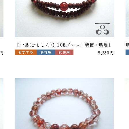
【一品(ひとしな)】108ブレス「紫檀×瑪瑙」
0円
5,280円
おすすめ
男性用
女性用