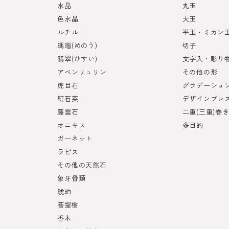
水晶
丸玉
色水晶
大玉
ルチル
平玉・ミカン
瑪瑙(めのう)
切子
翡翠(ひすい)
文字入・彫り
アベンリュリン
その他の形
虎目石
グラデーショ
紅石英
デザインブレ
藤雲石
二重(三重)巻
オニキス
多目的
ガーネット
ラピス
その他の天然石
象牙骨類
琥珀
菩提樹
香木