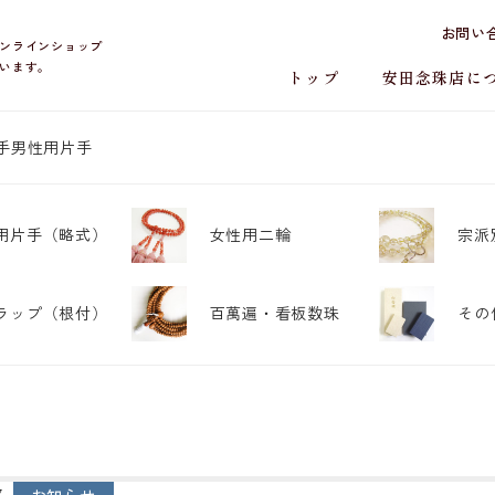
お問い
ンラインショップ
います。
トップ
安田念珠店に
手
男性用片手
用片手
（略式）
女性用二輪
宗派
ラップ
（根付）
百萬遍・
看板数珠
その