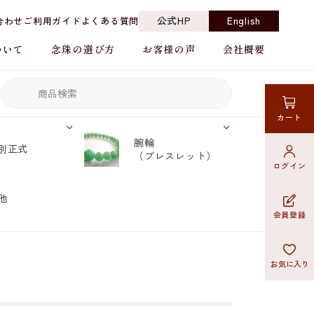
公式HP
English
合わせ
ご利用ガイド
よくある質問
ついて
念珠の選び方
お客様の声
会社概要
カート
腕輪
別正式
（ブレスレット）
ログイン
他
会員登録
お気に入り