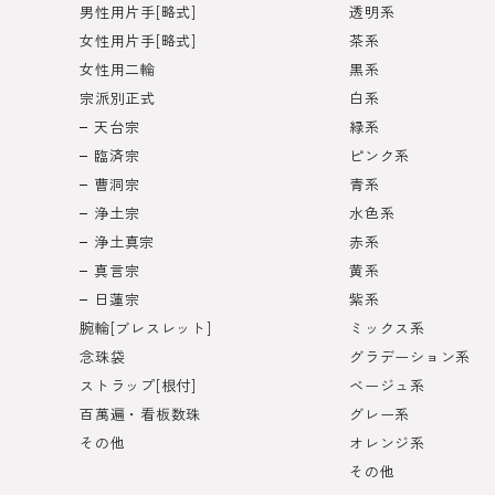
男性用片手[略式]
透明系
女性用片手[略式]
茶系
女性用二輪
黒系
宗派別正式
白系
天台宗
緑系
臨済宗
ピンク系
曹洞宗
青系
浄土宗
水色系
浄土真宗
赤系
真言宗
黄系
日蓮宗
紫系
腕輪[ブレスレット]
ミックス系
念珠袋
グラデーション系
ストラップ[根付]
ベージュ系
百萬遍・看板数珠
グレー系
その他
オレンジ系
その他