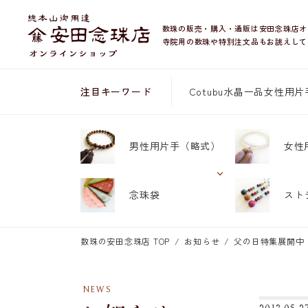
数珠の販売・購入・通販は安田念珠店オ
寺院用の数珠や特別注文品もお誂えして
Cotubu
水晶
一品
女性用片
注目キーワード
男性用片手
（略式）
女性
念珠袋
スト
数珠の安田念珠店 TOP
お知らせ
父の日特集展開中