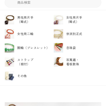
男性用片手
女性用片手
（略式）
（略式）
女性用二輪
宗派別正式
腕輪
（ブレスレット）
念珠袋
ストラップ
百萬遍・
（根付）
看板数珠
その他