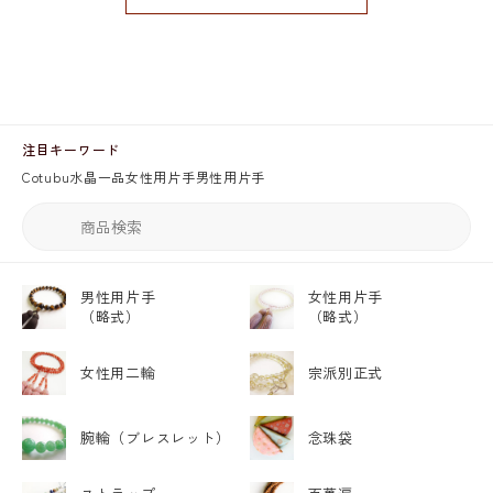
注目キーワード
Cotubu
水晶
一品
女性用片手
男性用片手
男性用片手
女性用片手
（略式）
（略式）
女性用二輪
宗派別正式
腕輪
（ブレスレット）
念珠袋