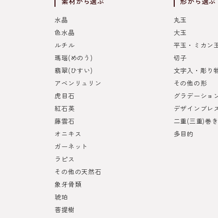
素材から選ぶ
形から選ぶ
水晶
丸玉
色水晶
大玉
ルチル
平玉・ミカン
瑪瑙(めのう)
切子
翡翠(ひすい)
文字入・彫り
アベンリュリン
その他の形
虎目石
グラデーショ
紅石英
デザインブレ
藤雲石
二重(三重)巻
オニキス
多目的
ガーネット
ラピス
その他の天然石
象牙骨類
琥珀
菩提樹