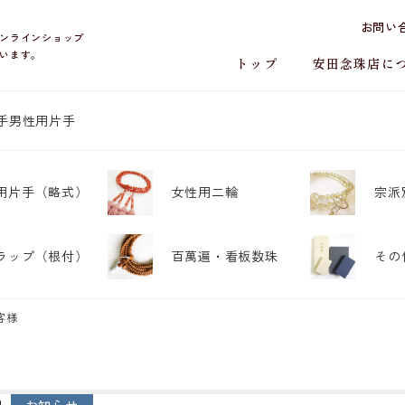
お問い
ンラインショップ
います。
トップ
安田念珠店に
手
男性用片手
用片手
（略式）
女性用二輪
宗派
ラップ
（根付）
百萬遍・
看板数珠
その
客様