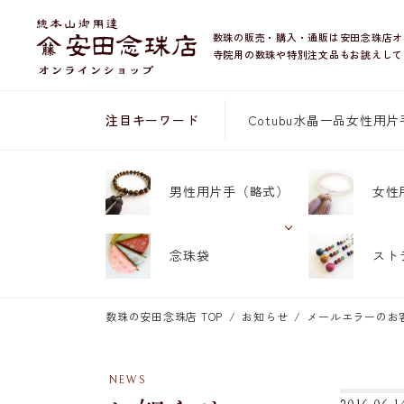
数珠の販売・購入・通販は安田念珠店オ
寺院用の数珠や特別注文品もお誂えして
Cotubu
水晶
一品
女性用片
注目キーワード
男性用片手
（略式）
女性
念珠袋
スト
数珠の安田念珠店 TOP
お知らせ
メールエラーのお