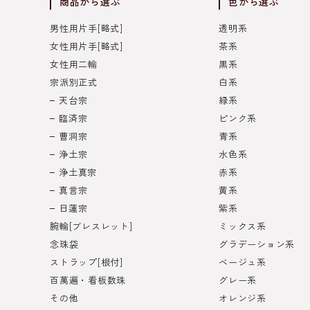
商品から選ぶ
色から選ぶ
男性用片手[略式]
透明系
女性用片手[略式]
茶系
女性用二輪
黒系
宗派別正式
白系
天台宗
緑系
臨済宗
ピンク系
曹洞宗
青系
浄土宗
水色系
浄土真宗
赤系
真言宗
黄系
日蓮宗
紫系
腕輪[ブレスレット]
ミックス系
念珠袋
グラデーション系
ストラップ[根付]
ベージュ系
百萬遍・看板数珠
グレー系
その他
オレンジ系