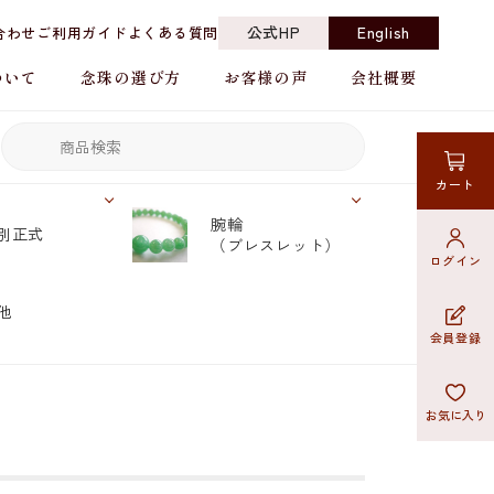
公式HP
English
合わせ
ご利用ガイド
よくある質問
ついて
念珠の選び方
お客様の声
会社概要
カート
腕輪
別正式
（ブレスレット）
ログイン
他
会員登録
お気に入り