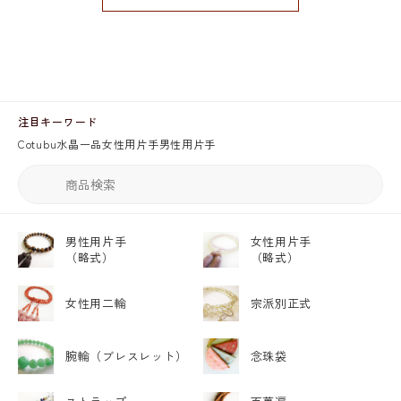
注目キーワード
Cotubu
水晶
一品
女性用片手
男性用片手
男性用片手
女性用片手
（略式）
（略式）
女性用二輪
宗派別正式
腕輪
（ブレスレット）
念珠袋