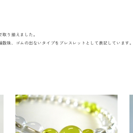
で取り揃えました。
輪数珠、ゴムの出ないタイプをブレスレットとして表記しています