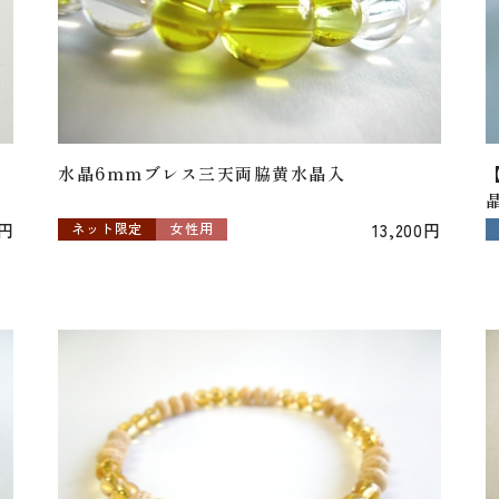
水晶6mmブレス三天両脇黄水晶入
0円
13,200円
ネット限定
女性用