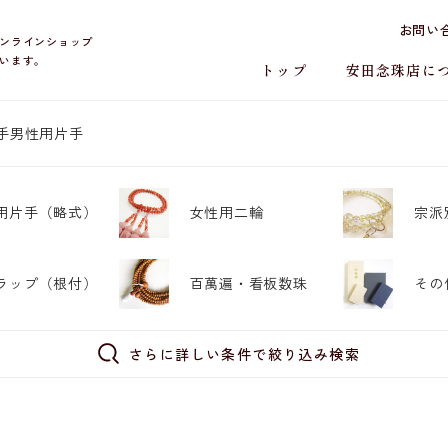
お問い
ンラインショップ
います。
トップ
安田念珠店に
手
男性用片手
用片手
（略式）
女性用二輪
宗派
ラップ
（根付）
百萬遍・
看板数珠
その
さらに詳しい条件で絞り込み検索