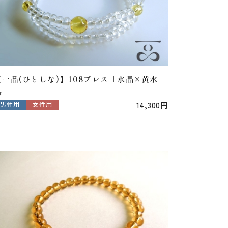
【一品(ひとしな)】108ブレス「水晶×黄水
晶」
14,300円
男性用
女性用