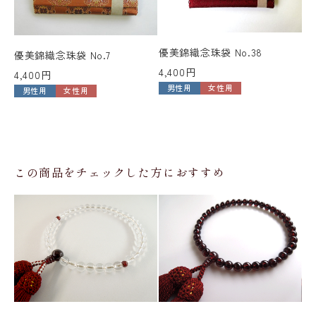
優美錦織念珠袋 No.38
優
優美錦織念珠袋 No.7
4,400円
4,
4,400円
男性用
女性用
男性用
女性用
この商品をチェックした方におすすめ