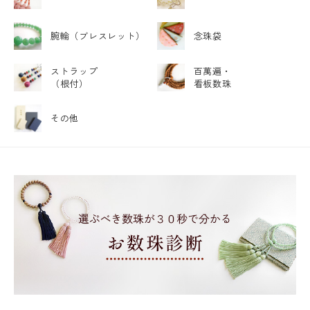
腕輪
（ブレスレット）
念珠袋
ストラップ
百萬遍・
（根付）
看板数珠
その他