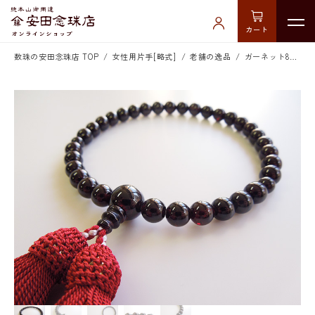
カート
数珠の安田念珠店 TOP
女性用片手[略式]
老舗の逸品
ガーネット8mm片手数珠ワイン二五房共仕立