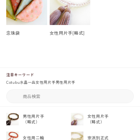
念珠袋
女性用片手[略式]
注目キーワード
Cotubu
水晶
一品
女性用片手
男性用片手
男性用片手
女性用片手
（略式）
（略式）
女性用二輪
宗派別正式