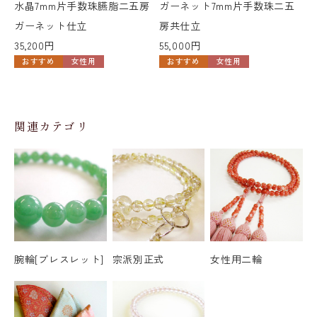
水晶7mm片手数珠臙脂二五房
ガーネット7mm片手数珠二五
ガーネット仕立
房共仕立
35,200円
55,000円
おすすめ
女性用
おすすめ
女性用
関連カテゴリ
腕輪[ブレスレット]
宗派別正式
女性用二輪