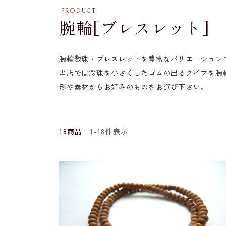
腕輪[ブレスレット]
腕輪数珠・ブレスレットを豊富なバリエーション
当店では念珠を小さくしたゴムの出るタイプを腕
形や素材からお好みのものをお選び下さい。
18商品
1-18件表示