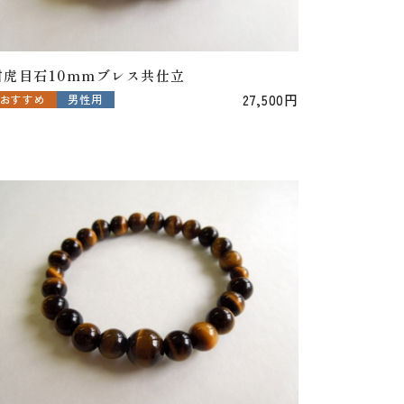
紺虎目石10mmブレス共仕立
27,500円
おすすめ
男性用