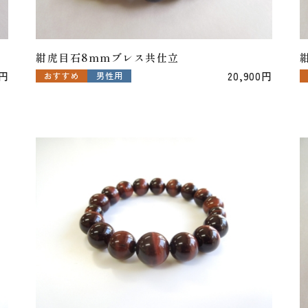
紺虎目石8mmブレス共仕立
0円
20,900円
おすすめ
男性用