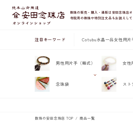
数珠の販売・購入・通販は安田念珠店オ
寺院用の数珠や特別注文品もお誂えして
Cotubu
水晶
一品
女性用片
注目キーワード
男性用片手
（略式）
女性
念珠袋
スト
数珠の安田念珠店 TOP
商品一覧