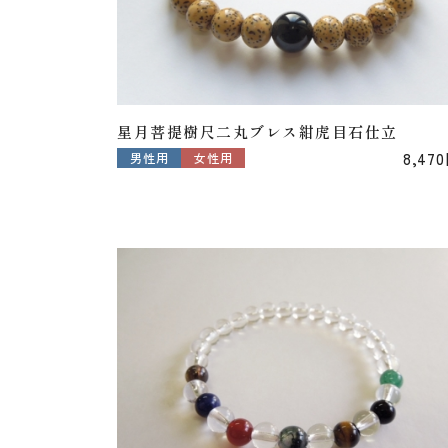
星月菩提樹尺二丸ブレス紺虎目石仕立
8,47
男性用
女性用