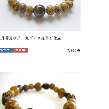
星月菩提樹尺二丸ブレス虎目石仕立
7,260円
男性用
女性用