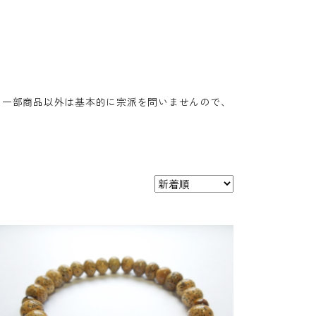
。一部商品以外は基本的に宗派を問いませんので、