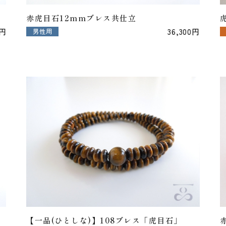
赤虎目石12mmブレス共仕立
0円
36,300円
男性用
【一品(ひとしな)】108ブレス「虎目石」