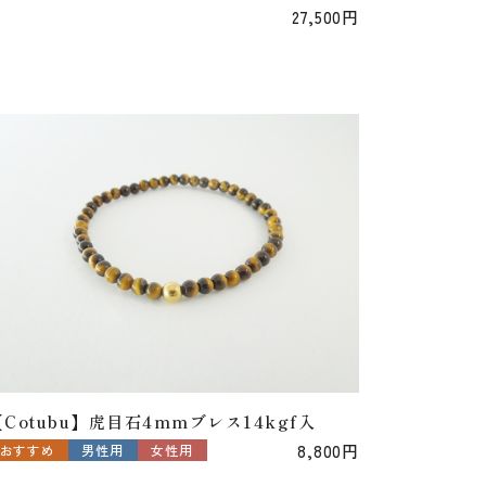
27,500円
【Cotubu】虎目石4mmブレス14kgf入
8,800円
おすすめ
男性用
女性用