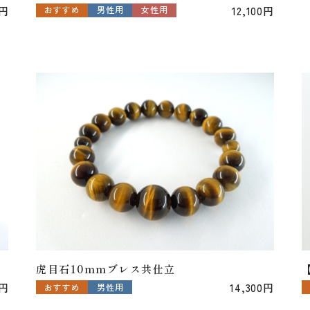
0円
12,100円
おすすめ
男性用
女性用
虎目石10mmブレス共仕立
0円
14,300円
おすすめ
男性用